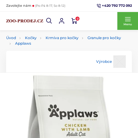
+420 792 772 092
Zavolejte nám
(Po-Pá 8-17, So 8-12)
0
Menu
Úvod
Kočky
Krmiva pro kočky
Granule pro kočky
Applaws
Výrobce