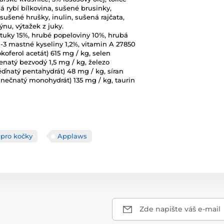
á rybí bílkovina, sušené brusinky,
sušené hrušky, inulin, sušená rajčata,
ýnu, výtažek z juky.
 tuky 15%, hrubé popeloviny 10%, hrubá
3 mastné kyseliny 1,2%, vitamin A 27850
okoferol acetát) 615 mg / kg, selen
penatý bezvodý 1,5 mg / kg, železo
ďnatý pentahydrát) 48 mg / kg, síran
nečnatý monohydrát) 135 mg / kg, taurin
 pro kočky
Applaws
Zde napište váš e-mail