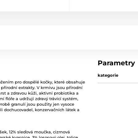
Parametry
kategorie
ožením pro dospělé kočky, které obsahuje
řírodní extrakty. V krmivu jsou přírodní
t a zdravou kůži, aktivní probiotika a
í flóře a udržují zdravý trávicí systém,
ýrobě granulí jsou použity jen vysoce
oli dochucovadel, konzervačních látek a
rášek, 12% sleďová moučka, cizrnová
rské kvasnice, 3% lososový olej, tolice