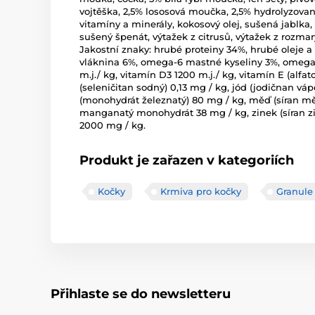
vojtěška, 2,5% lososová moučka, 2,5% hydrolyzovan
vitamíny a minerály, kokosový olej, sušená jablka, 
sušený špenát, výtažek z citrusů, výtažek z rozmar
Jakostní znaky: hrubé proteiny 34%, hrubé oleje a
vláknina 6%, omega-6 mastné kyseliny 3%, omega-
m.j./ kg, vitamín D3 1200 m.j./ kg, vitamín E (alfat
(seleničitan sodný) 0,13 mg / kg, jód (jodičnan vá
(monohydrát železnatý) 80 mg / kg, měď (síran mě
manganatý monohydrát 38 mg / kg, zinek (síran zi
2000 mg / kg.
Produkt je zařazen v kategoriích
Kočky
Krmiva pro kočky
Granule
Přihlaste se do newsletteru