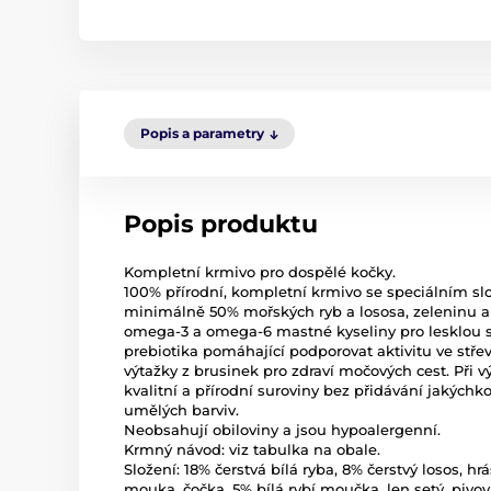
Popis a parametry
Popis produktu
Kompletní krmivo pro dospělé kočky.
100% přírodní, kompletní krmivo se speciálním sl
minimálně 50% mořských ryb a lososa, zeleninu a p
omega-3 a omega-6 mastné kyseliny pro lesklou srs
prebiotika pomáhající podporovat aktivitu ve střevn
výtažky z brusinek pro zdraví močových cest. Při v
kvalitní a přírodní suroviny bez přidávání jakýchk
umělých barviv.
Neobsahují obiloviny a jsou hypoalergenní.
Krmný návod: viz tabulka na obale.
Složení: 18% čerstvá bílá ryba, 8% čerstvý losos, h
mouka, čočka, 5% bílá rybí moučka, len setý, pivova