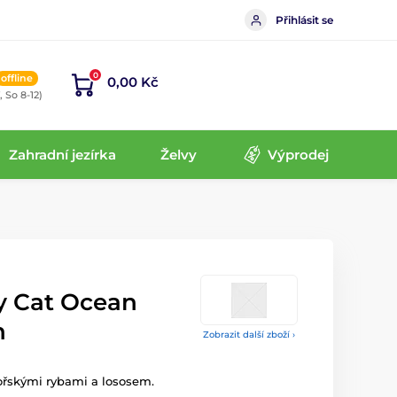
Přihlásit se
0
offline
0,00 Kč
, So 8-12)
Zahradní jezírka
Želvy
Výprodej
 Cat Ocean
n
Zobrazit další zboží ›
řskými rybami a lososem.