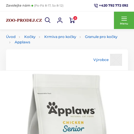
+420 792 772 092
Zavolejte nám
(Po-Pá 8-17, So 8-12)
0
Menu
Úvod
Kočky
Krmiva pro kočky
Granule pro kočky
Applaws
Výrobce