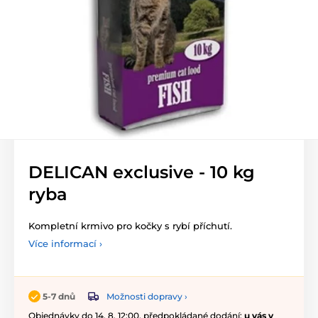
DELICAN exclusive - 10 kg
ryba
Kompletní krmivo pro kočky s rybí příchutí.
Více informací ›
Možnosti dopravy ›
5-7 dnů
Objednávky do 14. 8. 12:00, předpokládané dodání:
u vás v