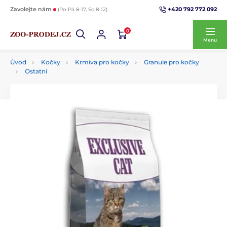
+420 792 772 092
Zavolejte nám
(Po-Pá 8-17, So 8-12)
0
Menu
Úvod
Kočky
Krmiva pro kočky
Granule pro kočky
Ostatní