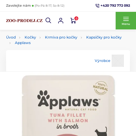
+420 792 772 092
Zavolejte nám
(Po-Pá 8-17, So 8-12)
0
Menu
Úvod
Kočky
Krmiva pro kočky
Kapsičky pro kočky
Applaws
Výrobce