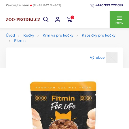
+420 792 772 092
Zavolejte nám
(Po-Pá 8-17, So 8-12)
0
Menu
Úvod
Kočky
Krmiva pro kočky
Kapsičky pro kočky
Fitmin
Výrobce