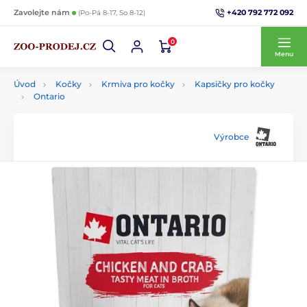
+420 792 772 092
Zavolejte nám
(Po-Pá 8-17, So 8-12)
0
Menu
Úvod
Kočky
Krmiva pro kočky
Kapsičky pro kočky
Ontario
Výrobce