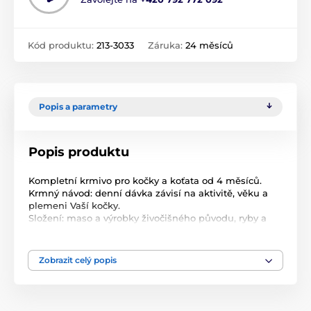
Kód produktu:
213-3033
Záruka:
24 měsíců
Popis a parametry
Popis produktu
Kompletní krmivo pro kočky a koťata od 4 měsíců.
Krmný návod: denní dávka závisí na aktivitě, věku a
plemeni Vaší kočky.
Složení: maso a výrobky živočišného původu, ryby a
výrobky z ryb 56,09% (kuřecí maso 47,92%, krab 7,8%,
ryba bonito 0,37%), kuřecí vývar 42,468%, karagenan
0,94%, škrob 0,41%, taurin 0,08%, extrakt z čaje 0,008%,
Zobrazit celý popis
vitaminy (A, B2, B3, B5, D3, E, polydextróza) 0,004%.
Jakostní znaky: hrubé proteiny 8%, vlhkost 88%, hrubé
oleje a tuky 0,1%, hrubá vláknina 0,5%, hrubé
popeloviny 1,5%.