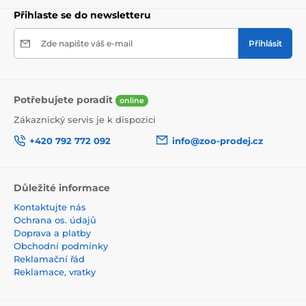
Přihlaste se do newsletteru
Produkt je zařazen v kategoriích
Zde napište váš e-mail
Přihlásit
Kočky
Krmiva pro kočky
Kapsičky pro kočky
Ontario
Potřebujete poradit
online
Zákaznický servis je k dispozici
+420 792 772 092
info@zoo-prodej.cz
Důležité informace
Kontaktujte nás
Ochrana os. údajů
Doprava a platby
Obchodní podmínky
Reklamační řád
Reklamace, vratky