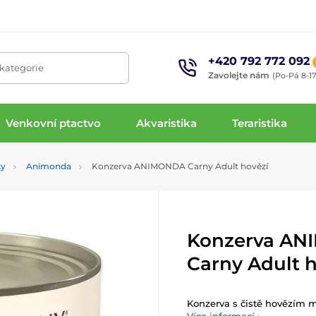
+420 792 772 092
 kategorie
Zavolejte nám
(Po-Pá 8-17
Venkovní ptactvo
Akvaristika
Teraristika
ky
Animonda
Konzerva ANIMONDA Carny Adult hovězí
Konzerva A
Carny Adult 
Konzerva s čistě hovězím 