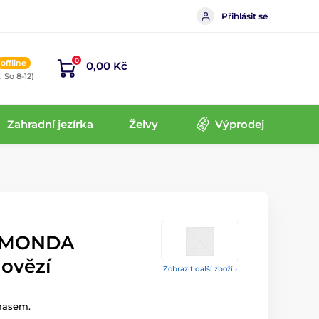
Přihlásit se
0
offline
0,00 Kč
, So 8-12)
Zahradní jezírka
Želvy
Výprodej
NIMONDA
hovězí
Zobrazit další zboží ›
masem.