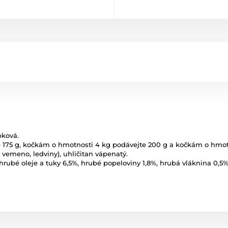
pková.
175 g, kočkám o hmotnosti 4 kg podávejte 200 g a kočkám o hmotn
, vemeno, ledviny), uhličitan vápenatý.
hrubé oleje a tuky 6,5%, hrubé popeloviny 1,8%, hrubá vláknina 0,5%, 