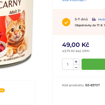
Více informací ›
5-7 dnů
Možn
Objednávky do 17. 8.
49,00 Kč
43,75 Kč bez DPH
Kód produktu:
B3-83707
ine