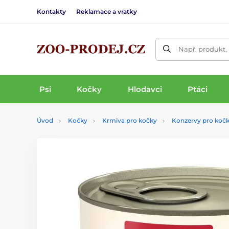
Kontakty
Reklamace a vratky
Např. produkt,
Psi
Kočky
Hlodavci
Ptáci
Úvod
Kočky
Krmiva pro kočky
Konzervy pro koč