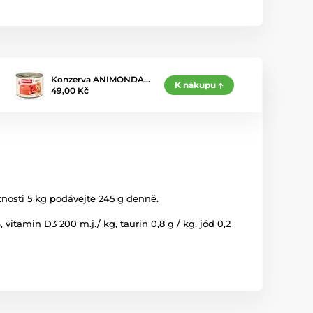
Konzerva ANIMONDA…
K nákupu
49,00 Kč
osti 5 kg podávejte 245 g denně.
vitamin D3 200 m.j./ kg, taurin 0,8 g / kg, jód 0,2