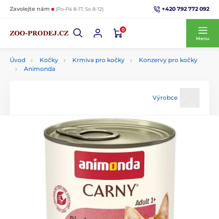
+420 792 772 092
Zavolejte nám
(Po-Pá 8-17, So 8-12)
0
Menu
Úvod
Kočky
Krmiva pro kočky
Konzervy pro kočky
Animonda
Výrobce