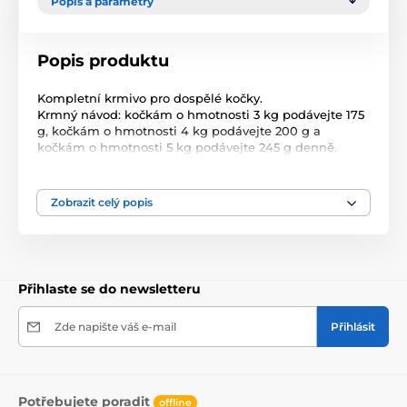
Popis a parametry
Popis produktu
Kompletní krmivo pro dospělé kočky.
Krmný návod: kočkám o hmotnosti 3 kg podávejte 175
g, kočkám o hmotnosti 4 kg podávejte 200 g a
kočkám o hmotnosti 5 kg podávejte 245 g denně.
Složení: 48% hovězí maso, 17% srdíčka.
Jakostní znaky: hrubé proteiny 11,5%, vlhkost 79%,
hrubé oleje a tuky 6,5%, hrubé popeloviny 1,8%, hrubá
Zobrazit celý popis
vláknina 0,5%, vitamín D3 200 m.j./ kg, taurin 0,8 g /
kg, jód 0,2 mg / kg, magnezium 1,5 mg / kg, zinek 10
mg / kg.
Přihlaste se do newsletteru
Zde napište váš e-mail
Přihlásit
Potřebujete poradit
offline