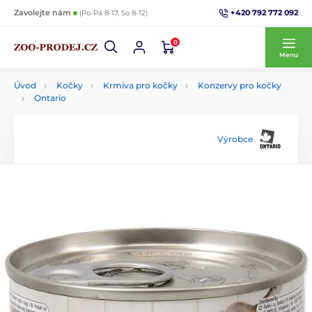
+420 792 772 092
Zavolejte nám
(Po-Pá 8-17, So 8-12)
0
Menu
Úvod
Kočky
Krmiva pro kočky
Konzervy pro kočky
Ontario
Výrobce