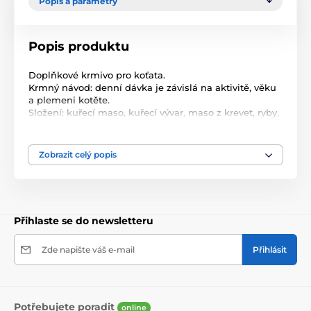
Popis a parametry
Popis produktu
Doplňkové krmivo pro koťata.
Krmný návod: denní dávka je závislá na aktivitě, věku
a plemeni kotěte.
Složení: kuřecí maso, kuřecí vývar, maso z krevet, ryby,
škrob, karagenan, sůl.
Jakostní znaky: hrubé proteiny 13,5%, vlhkost 85%,
hrubé oleje a tuky 0,1%, hrubé popeloviny 2,5%, hrubá
Zobrazit celý popis
vláknina 0,2%.
Přihlaste se do newsletteru
Zde napište váš e-mail
Přihlásit
Potřebujete poradit
online