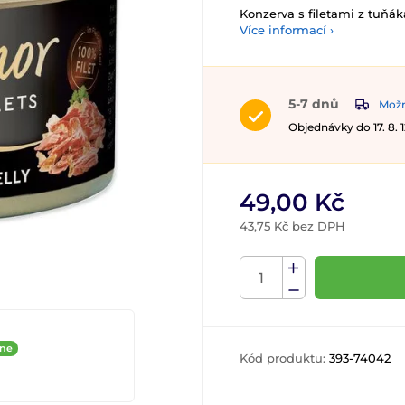
Konzerva s filetami z tuňák
Více informací ›
5-7 dnů
Možn
Objednávky do 17. 8.
49,00 Kč
43,75 Kč bez DPH
ine
Kód produktu:
393-74042