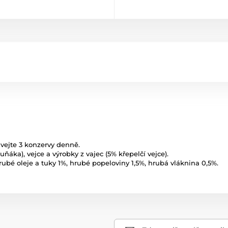
vejte 3 konzervy denně.
uňáka), vejce a výrobky z vajec (5% křepelčí vejce).
rubé oleje a tuky 1%, hrubé popeloviny 1,5%, hrubá vláknina 0,5%.