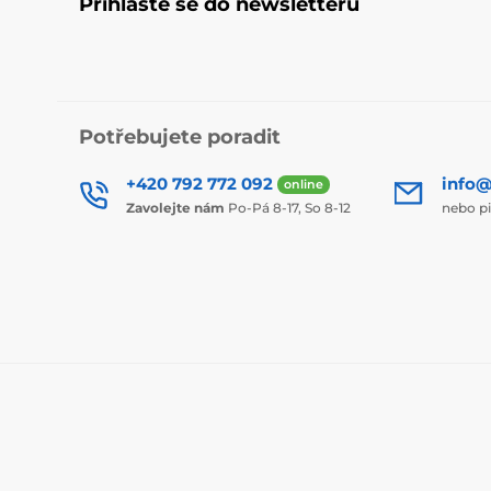
Přihlaste se do newsletteru
Potřebujete poradit
+420 792 772 092
info@
online
Zavolejte nám
Po-Pá 8-17, So 8-12
nebo p