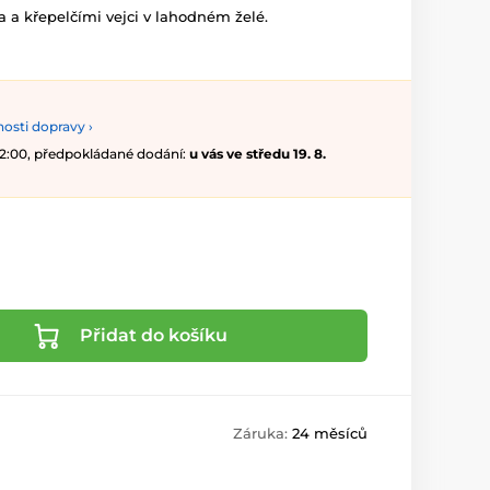
a a křepelčími vejci v lahodném želé.
osti dopravy ›
 12:00, předpokládané dodání:
u vás ve středu 19. 8.
Přidat do košíku
Záruka:
24 měsíců