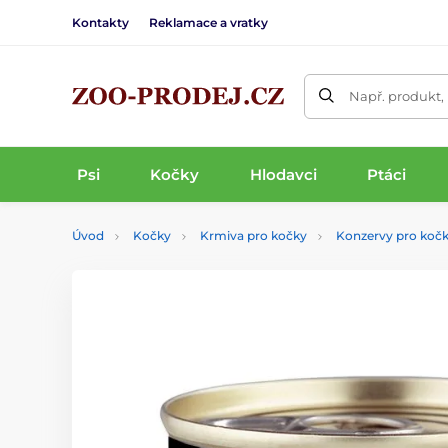
Kontakty
Reklamace a vratky
Např. produkt,
Psi
Kočky
Hlodavci
Ptáci
Úvod
Kočky
Krmiva pro kočky
Konzervy pro koč