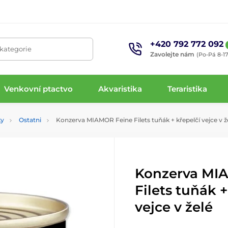
+420 792 772 092
 kategorie
Zavolejte nám
(Po-Pá 8-17
Venkovní ptactvo
Akvaristika
Teraristika
ky
Ostatni
Konzerva MIAMOR Feine Filets tuňák + křepelčí vejce v ž
Konzerva MI
Filets tuňák +
vejce v želé