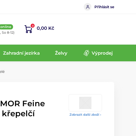
Přihlásit se
0
online
0,00 Kč
, So 8-12)
Zahradní jezírka
Želvy
Výprodej
elé
AMOR Feine
 křepelčí
Zobrazit další zboží ›