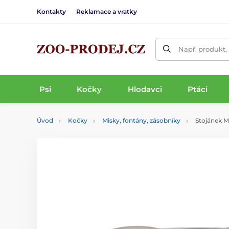
Kontakty
Reklamace a vratky
Např. produkt,
Psi
Kočky
Hlodavci
Ptáci
Úvod
Kočky
Misky, fontány, zásobníky
Stojánek M