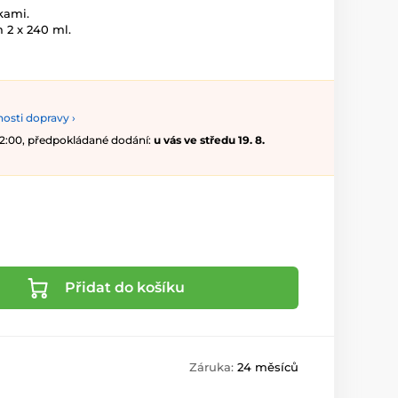
kami.
 2 x 240 ml.
osti dopravy ›
 12:00, předpokládané dodání:
u vás ve středu 19. 8.
Přidat do košíku
Záruka:
24 měsíců