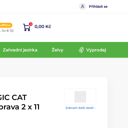
Přihlásit se
0
offline
0,00 Kč
, So 8-12)
Zahradní jezírka
Želvy
Výprodej
GIC CAT
rava 2 x 11
Zobrazit další zboží ›