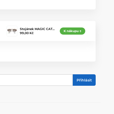
Stojánek MAGIC CAT…
K nákupu
99,00 Kč
Přihlásit