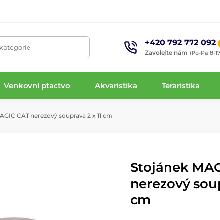
+420 792 772 092
 kategorie
Zavolejte nám
(Po-Pá 8-17
Venkovní ptactvo
Akvaristika
Teraristika
AGIC CAT nerezový souprava 2 x 11 cm
Stojánek MA
nerezový soup
cm