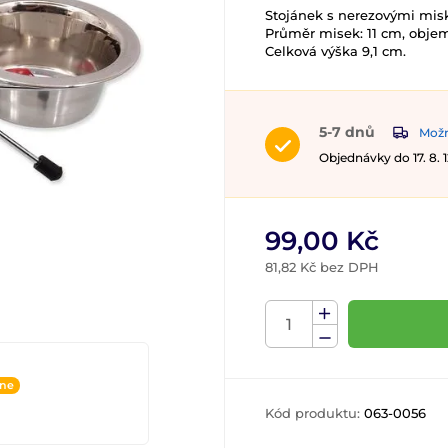
Stojánek s nerezovými mis
Průměr misek: 11 cm, objem
Celková výška 9,1 cm.
5-7 dnů
Možn
Objednávky do 17. 8.
99,00 Kč
81,82 Kč bez DPH
ine
Kód produktu:
063-0056