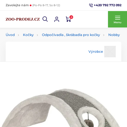
+420 792 772 092
Zavolejte nám
(Po-Pá 8-17, So 8-12)
0
Menu
Úvod
Kočky
Odpočívadla , škrábadla pro kočky
Nobby
Výrobce