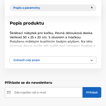
Popis a parametry
Popis produktu
Škrábací nábytek pro kočku. Pevná oblouková deska.
Velikost 50 x 25 x 20 cm. S otvorem a hračkou.
Potaženo měkkým kvalitním šedým plyšem. Na této
sisalové desce může Váš tygřík bez omezení škrábat a
brousit tak své drápky a Váš nábytek a záclony
zůstanou ušetřeny. Škrábací deska chrání koberce a
nábytek před přirozenou potřebou Vaší kočky -
Zobrazit celý popis
broušení si drápků. Ve svém středu má velkou plochu
na škrábání z odolného sisalu, takže Vaše kočička
bude moci bez problémů tento svůj pud pohodlně
uspokojit. Tato škrábací deska je vhodná pro kočky
všech věkových kategorií.
Přihlaste se do newsletteru
Produkt je zařazen v kategoriích
Zde napište váš e-mail
Přihlásit
Odpočívadla , škrábadla pro kočky