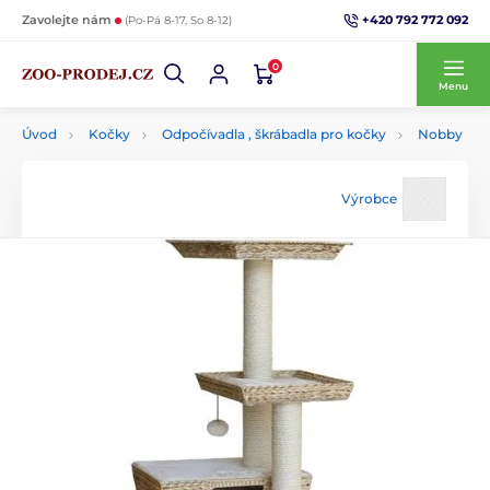
+420 792 772 092
Zavolejte nám
(Po-Pá 8-17, So 8-12)
0
Menu
Úvod
Kočky
Odpočívadla , škrábadla pro kočky
Nobby
Výrobce