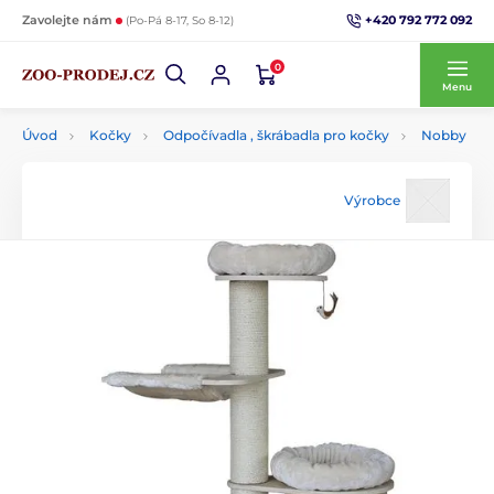
+420 792 772 092
Zavolejte nám
(Po-Pá 8-17, So 8-12)
0
Menu
Úvod
Kočky
Odpočívadla , škrábadla pro kočky
Nobby
Výrobce