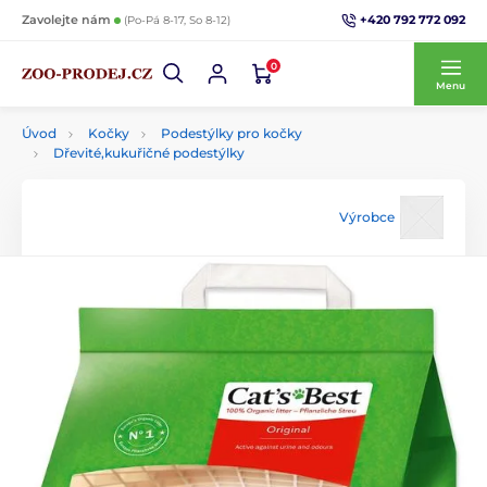
+420 792 772 092
Zavolejte nám
(Po-Pá 8-17, So 8-12)
0
Menu
Úvod
Kočky
Podestýlky pro kočky
Dřevité,kukuřičné podestýlky
Výrobce