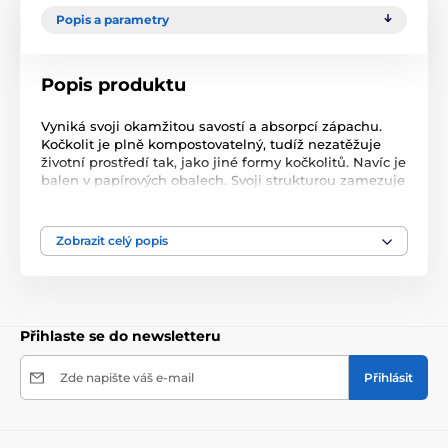
Popis a parametry
Popis produktu
Vyniká svoji okamžitou savostí a absorpcí zápachu.
Kočkolit je plně kompostovatelný, tudíž nezatěžuje
životní prostředí tak, jako jiné formy kočkolitů. Navíc je
balen v papírových obalech. Svoji strukturou zamezuje
ulpívání na tlapkách a tím vynášení zrnek z kočičí
toalety.
Zobrazit celý popis
Přihlaste se do newsletteru
Zde napište váš e-mail
Přihlásit