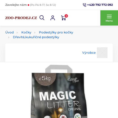
+420 792 772 092
Zavolejte nám
(Po-Pá 8-17, So 8-12)
0
Menu
Úvod
Kočky
Podestýlky pro kočky
Dřevité,kukuřičné podestýlky
Výrobce