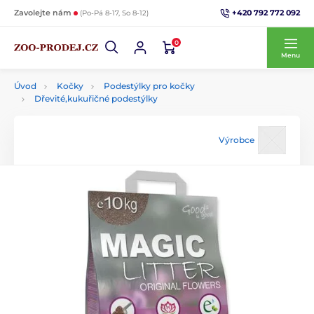
+420 792 772 092
Zavolejte nám
(Po-Pá 8-17, So 8-12)
0
Menu
Úvod
Kočky
Podestýlky pro kočky
Dřevité,kukuřičné podestýlky
Výrobce