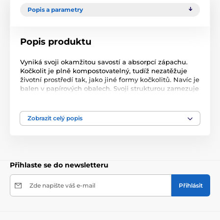
Popis a parametry
Popis produktu
Vyniká svoji okamžitou savostí a absorpcí zápachu.
Kočkolit je plně kompostovatelný, tudíž nezatěžuje
životní prostředí tak, jako jiné formy kočkolitů. Navíc je
balen v papírových obalech. Svoji strukturou zamezuje
ulpívání na tlapkách a tím vynášení zrnek z kočičí
toalety.
Řadu Original doplňuje řada Original flowers, která je
Zobrazit celý popis
doplněna o příjemnou vůni lučního kvítí.
Přihlaste se do newsletteru
Zde napište váš e-mail
Přihlásit