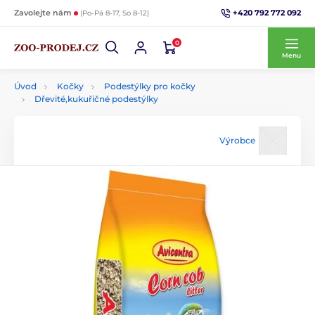
+420 792 772 092
Zavolejte nám
(Po-Pá 8-17, So 8-12)
0
Menu
Úvod
Kočky
Podestýlky pro kočky
Dřevité,kukuřičné podestýlky
Výrobce