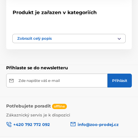
Produkt je zařazen v kategoriích
Dřevité,kukuřičné podestýlky
Hlodavci
Potřeby pro hlodavce
Podestýlky, steliva
Zobrazit celý popis
Písky, pelety
Ptáci
Písky, podestýlky
Přihlaste se do newsletteru
Zde napište váš e-mail
Přihlásit
Potřebujete poradit
offline
Zákaznický servis je k dispozici
+420 792 772 092
info@zoo-prodej.cz