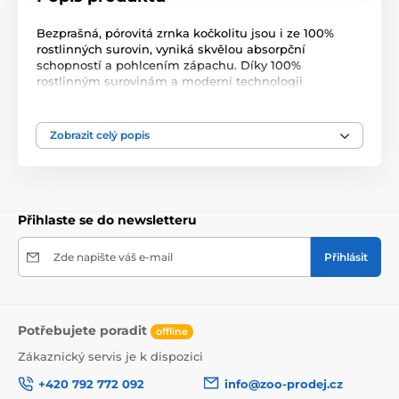
Bezprašná, pórovitá zrnka kočkolitu jsou i ze 100%
rostlinných surovin, vyniká skvělou absorpční
schopností a pohlcením zápachu. Díky 100%
rostlinným surovinám a moderní technologii
zpracování vykazuje toto ekologické hrudkující stelivo
až o dvě třetiny nižší hmotnost než běžná hrudkující
steliva a proto s ním můžete snadněji manipulovat,
Zobrazit celý popis
zároveň je ohleduplnější k životnímu prostředí.
Výhody používání:
* jedinečná savost
* velmi jemná zrnka
* rychlá a efektivní absorpce zápachu
Přihlaste se do newsletteru
* odpad ve formě pevných zrnek
* likvidace použitého steliva v toaletě
* 100% biologicky rozložitelné
Zde napište váš e-mail
Přihlásit
* až o dvě třetiny nižší hmotnost než u běžných
hrudkujících steliv
* nižší hmotnost odpadu
* bezprašné a neparfémované
Potřebujete poradit
offline
* snadná manipulace
* bezpečné pro vaši kočku a šetrné k životnímu
Zákaznický servis je k dispozici
prostředí
+420 792 772 092
info@zoo-prodej.cz