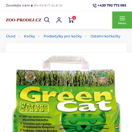
+420 792 772 092
Zavolejte nám
(Po-Pá 8-17, So 8-12)
0
Menu
Úvod
Kočky
Podestýlky pro kočky
Ostatní kočkolity