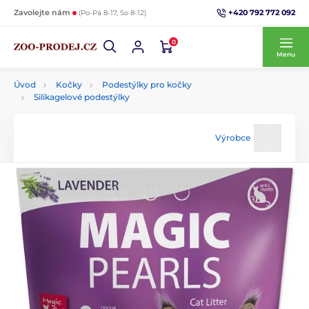
+420 792 772 092
Zavolejte nám
(Po-Pá 8-17, So 8-12)
0
Menu
Úvod
Kočky
Podestýlky pro kočky
Silikagelové podestýlky
Výrobce