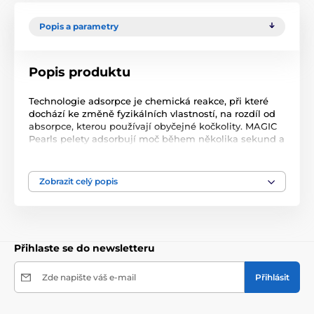
Popis a parametry
Popis produktu
Technologie adsorpce je chemická reakce, při které
dochází ke změně fyzikálních vlastností, na rozdíl od
absorpce, kterou používají obyčejné kočkolity. MAGIC
Pearls pelety adsorbují moč během několika sekund a
zůstávají na dotek suché. Zápach není jen zachycen,
ale zcela eliminován. Tento adsorpční proces také ničí
bakterie.
Zobrazit celý popis
Bezkonkurenčně ekonomický.
Pouze jeden 7,6 litrový pytel MAGIC Pearls vydrží vaší
kočce 8 týdnů. S jinými podestýlkami musíte použít
takové množství čtyřikrát.
Pohltí všechny pachy a drží je uvnitř.
Přihlaste se do newsletteru
MAGIC Pearls mají speciální velikost, tvar a složení,
které neulpívá na srsti kočky a není vynášeno z
toalety.
Zde napište váš e-mail
Přihlásit
Čistota a hygiena
Tato jedinečná podestýlka kompletně a okamžitě