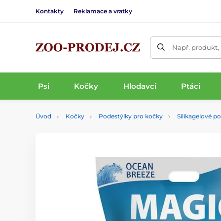
Kontakty
Reklamace a vratky
Např. produkt,
Psi
Kočky
Hlodavci
Ptáci
Úvod
Kočky
Podestýlky pro kočky
Silikagelové p