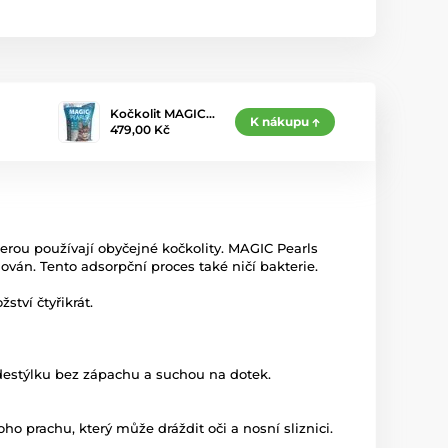
Kočkolit MAGIC…
K nákupu
479,00 Kč
terou používají obyčejné kočkolity. MAGIC Pearls
ván. Tento adsorpční proces také ničí bakterie.
ství čtyřikrát.
destýlku bez zápachu a suchou na dotek.
ho prachu, který může dráždit oči a nosní sliznici.