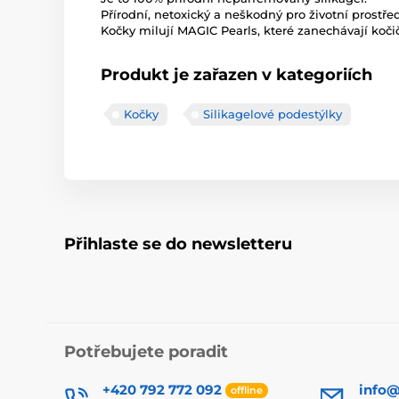
Přírodní, netoxický a neškodný pro životní prostřed
Kočky milují MAGIC Pearls, které zanechávají kočič
Produkt je zařazen v kategoriích
Kočky
Silikagelové podestýlky
Přihlaste se do newsletteru
Potřebujete poradit
+420 792 772 092
info@
offline