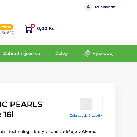
Přihlásit se
0
offline
0,00 Kč
, So 8-12)
Zahradní jezírka
Želvy
Výprodej
GIC PEARLS
 16l
Zobrazit další zboží ›
átní technologií, který v sobě zadržuje veškerou