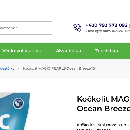
+420 792 772 092
 kategorie
Zavolejte nám
(Po-Pá 8-17
Venkovní ptactvo
Akvaristika
Teraristika
odestýlky
Kočkolit MAGIC PEARLS Ocean Breeze 16l
Kočkolit MA
Ocean Breeze
Kočkolit s vůní moře a unik