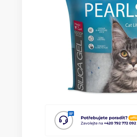
Potřebujete poradit?
offl
Zavolejte na
+420 792 772 092