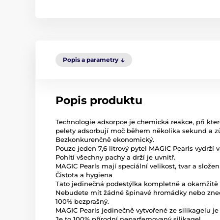
Popis a parametry
Popis produktu
Technologie adsorpce je chemická reakce, při kter
pelety adsorbují moč během několika sekund a zůs
Bezkonkurenčně ekonomický.
Pouze jeden 7,6 litrový pytel MAGIC Pearls vydrží 
Pohltí všechny pachy a drží je uvnitř.
MAGIC Pearls mají speciální velikost, tvar a složen
Čistota a hygiena
Tato jedinečná podestýlka kompletně a okamžitě 
Nebudete mít žádné špinavé hromádky nebo zne
100% bezprašný.
MAGIC Pearls jedinečně vytvořené ze silikagelu je 
Je to 100% přírodní neparfemovaný silikagel.