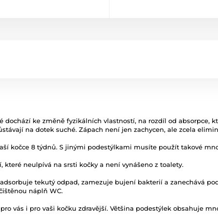
é dochází ke změně fyzikálních vlastností, na rozdíl od absorpce, k
távají na dotek suché. Zápach není jen zachycen, ale zcela elimino
vaší kočce 8 týdnů. S jinými podestýlkami musíte použít takové množ
í, které neulpívá na srsti kočky a není vynášeno z toalety.
adsorbuje tekutý odpad, zamezuje bujení bakterií a zanechává po
čištěnou náplň WC.
pro vás i pro vaši kočku zdravější. Většina podestýlek obsahuje mno