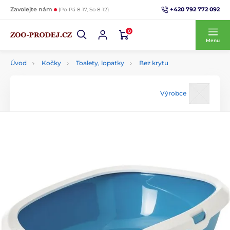
+420 792 772 092
Zavolejte nám
(Po-Pá 8-17, So 8-12)
0
Menu
Úvod
Kočky
Toalety, lopatky
Bez krytu
Výrobce