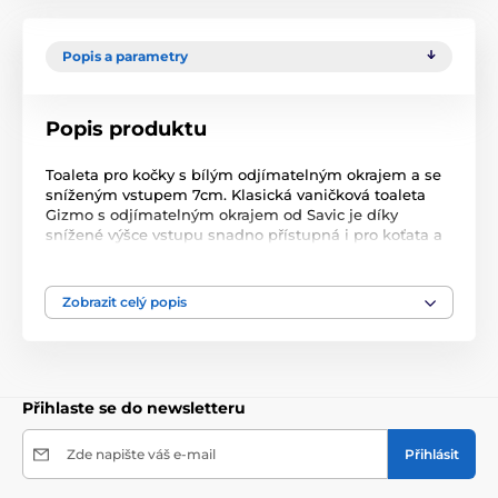
Popis a parametry
Popis produktu
Toaleta pro kočky s bílým odjímatelným okrajem a se
sníženým vstupem 7cm. Klasická vaničková toaleta
Gizmo s odjímatelným okrajem od Savic je díky
snížené výšce vstupu snadno přístupná i pro koťata a
nemocné či starší kočky. Díky stabilnímu okraji, který
zamezí vypadávání podestýlky z toalety, zůstane okolí
toalety čisté. Okraj je možno sundat a to usnadňuje
Zobrazit celý popis
její čištění. Celková velikost 44 x 33,5 x 12,5 cm. Barva
modrá.
Přihlaste se do newsletteru
Zde napište váš e-mail
Přihlásit