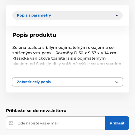
Popis a parametry
Popis produktu
Zelená toaleta s bílým odjímatelným okrajem a se
sníženým vstupem. Rozměry D 50 x Š 37 x V 14 cm
Klasická vaničková toaleta Isis s odjímatelným
okrajem od Savic je díky snížené výšce vstupu snadno
přístupná i pro koťata a nemocné či starší kočky. Díky
stabilnímu okraji, který zamezí vypadávání podestýlky
z toalety, zůstane okolí toalety čisté. Okraj je možno
Zobrazit celý popis
sundat a to usnadňuje její čištění. vstupní výška s
okrajem: 14 cm vstupní výška bez okraje: 11 cm
Přihlaste se do newsletteru
Zde napište váš e-mail
Přihlásit