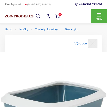
+420 792 772 092
Zavolejte nám
(Po-Pá 8-17, So 8-12)
0
Menu
Úvod
Kočky
Toalety, lopatky
Bez krytu
Výrobce