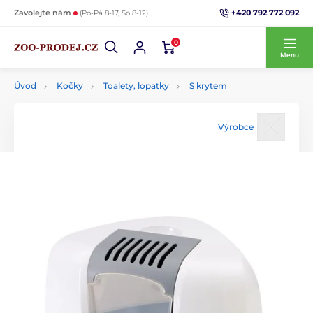
+420 792 772 092
Zavolejte nám
(Po-Pá 8-17, So 8-12)
0
Menu
Úvod
Kočky
Toalety, lopatky
S krytem
Výrobce