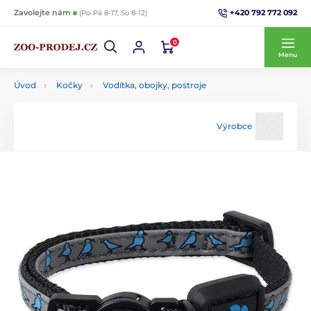
+420 792 772 092
Zavolejte nám
(Po-Pá 8-17, So 8-12)
0
Menu
Úvod
Kočky
Vodítka, obojky, postroje
Výrobce