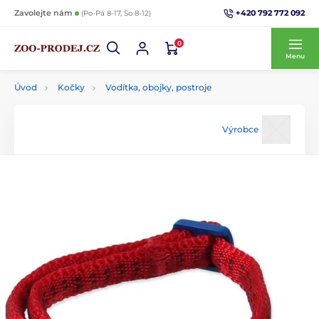
+420 792 772 092
Zavolejte nám
(Po-Pá 8-17, So 8-12)
0
Menu
Úvod
Kočky
Vodítka, obojky, postroje
Výrobce