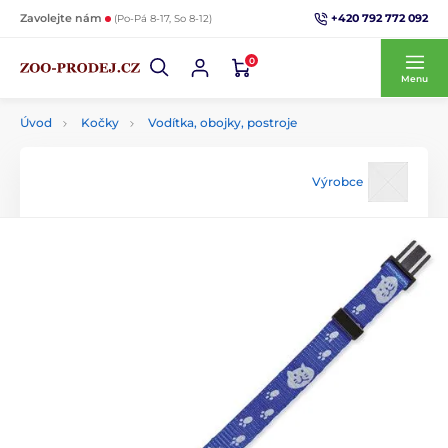
+420 792 772 092
Zavolejte nám
(Po-Pá 8-17, So 8-12)
0
Menu
Úvod
Kočky
Vodítka, obojky, postroje
Výrobce