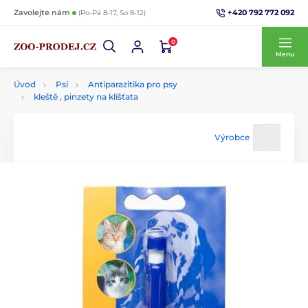
+420 792 772 092
Zavolejte nám
(Po-Pá 8-17, So 8-12)
0
Menu
Úvod
Psi
Antiparazitika pro psy
kleště , pinzety na klíšťata
Výrobce