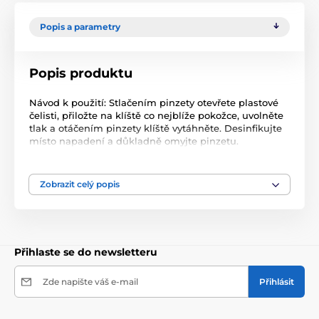
Popis a parametry
Popis produktu
Návod k použití: Stlačením pinzety otevřete plastové
čelisti, přiložte na klíště co nejblíže pokožce, uvolněte
tlak a otáčením pinzety klíště vytáhněte. Desinfikujte
místo napadení a důkladně omyjte pinzetu.
Produkt je zařazen v kategoriích
Zobrazit celý popis
kleště , pinzety
kleště , pinzety na klíšťata
Přihlaste se do newsletteru
kleště , pinzety na klíšťata
Zde napište váš e-mail
Přihlásit