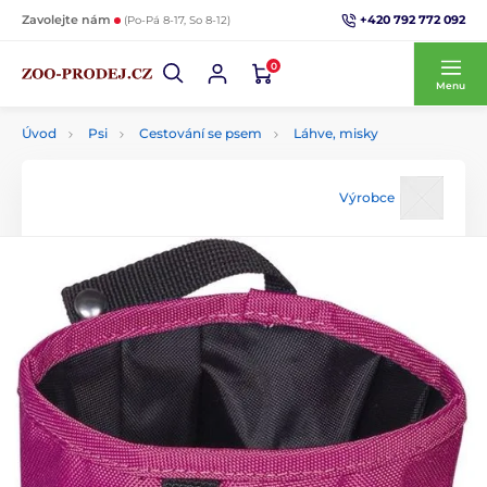
+420 792 772 092
Zavolejte nám
(Po-Pá 8-17, So 8-12)
0
Menu
Úvod
Psi
Cestování se psem
Láhve, misky
Výrobce