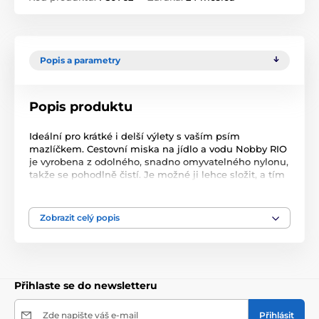
Popis a parametry
Popis produktu
Ideální pro krátké i delší výlety s vaším psím
mazlíčkem. Cestovní miska na jídlo a vodu Nobby RIO
je vyrobena z odolného, snadno omyvatelného nylonu,
takže se pohodlně čistí. Je možné ji lehce složit, a tím
zabere jen minimum prostoru. Velikost: 12,5 x 7 cm
Objem: 0,5 l Barva: červená Materiál: odolný nylon
Snadné čištění a skládání.
Zobrazit celý popis
Přihlaste se do newsletteru
Zde napište váš e-mail
Přihlásit