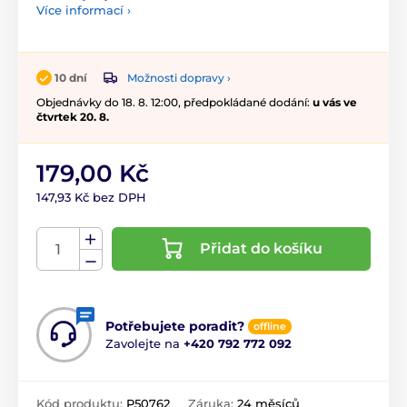
Více informací ›
Možnosti dopravy ›
10 dní
Objednávky do 18. 8. 12:00, předpokládané dodání:
u vás ve
čtvrtek 20. 8.
179,00 Kč
147,93 Kč bez DPH
Přidat do košíku
Potřebujete poradit?
offline
Zavolejte na
+420 792 772 092
Kód produktu:
P50762
Záruka:
24 měsíců