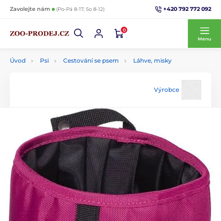
+420 792 772 092
Zavolejte nám
(Po-Pá 8-17, So 8-12)
0
Menu
Úvod
Psi
Cestování se psem
Láhve, misky
Výrobce