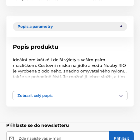
Popis a parametry
Popis produktu
Ideální pro krátké i delší výlety s vaším psím
mazlíčkem. Cestovní miska na jídlo a vodu Nobby RIO
je vyrobena z odolného, snadno omyvatelného nylonu,
takže se pohodlně čistí. Je možné ji lehce složit, a tím
zabere jen minimum prostoru. Velikost: 15 x 10 cm
Objem: 1,0 l Barva: červená Materiál: odolný nylon
Snadné čištění a skládání.
Zobrazit celý popis
Přihlaste se do newsletteru
Zde napište váš e-mail
Přihlásit