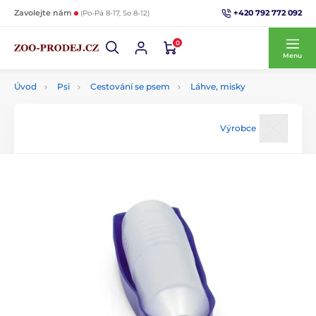
+420 792 772 092
Zavolejte nám
(Po-Pá 8-17, So 8-12)
0
Menu
Úvod
Psi
Cestování se psem
Láhve, misky
Výrobce