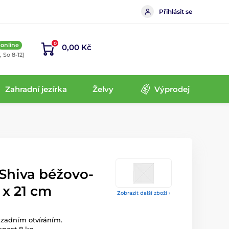
Přihlásit se
0
online
0,00 Kč
, So 8-12)
Zahradní jezírka
Želvy
Výprodej
Shiva béžovo-
 x 21 cm
Zobrazit další zboží ›
 zadním otvíráním.