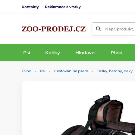
Kontakty
Reklamace a vratky
Např. produkt,
Psi
Kočky
Hlodavci
Ptáci
Úvod
Psi
Cestování se psem
Tašky, batohy, deky