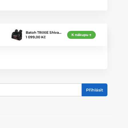
Batoh TRIXIE Shiva…
K nákupu
1 099,00 Kč
Přihlásit