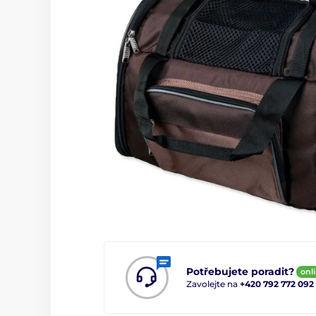
Potřebujete poradit?
onl
Zavolejte na
+420 792 772 092