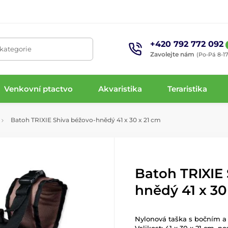
+420 792 772 092
 kategorie
Zavolejte nám
(Po-Pá 8-17
Venkovní ptactvo
Akvaristika
Teraristika
Batoh TRIXIE Shiva béžovo-hnědý 41 x 30 x 21 cm
Batoh TRIXIE 
hnědý 41 x 30
Nylonová taška s bočním a