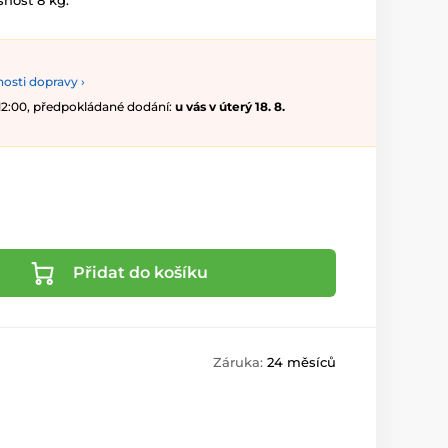
snost 8 kg.
osti dopravy ›
 12:00, předpokládané dodání:
u vás v úterý 18. 8.
Přidat do košíku
Záruka:
24 měsíců