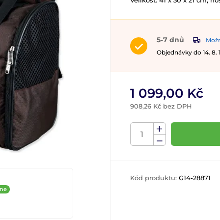
Velikost: 41 x 30 x 21 cm, no
5-7 dnů
Možn
Objednávky do 14. 8.
1 099,00 Kč
908,26 Kč bez DPH
Kód produktu:
G14-28871
ine