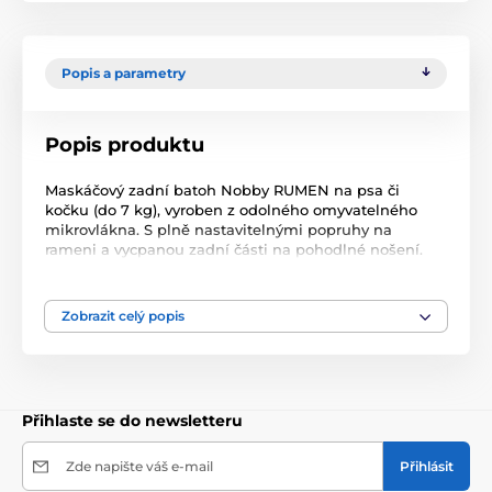
Popis a parametry
Popis produktu
Maskáčový zadní batoh Nobby RUMEN na psa či
kočku (do 7 kg), vyroben z odolného omyvatelného
mikrovlákna. S plně nastavitelnými popruhy na
rameni a vycpanou zadní části na pohodlné nošení.
Integrovaná karabina uvnitř batohu zabraňuje vašemu
pejskovi ve vyskočení ven. Síťové části na batohu
zaručují cirkulaci vzduchu uvnitř i při zavřeném
Zobrazit celý popis
batohu. Velký vstupní otvor. 2 velké kapsy a 3 malé
kapsy na chovatelské potřeby. Odnímatelné dno
batohu pro snadné čištění. Rozměry: 40 x 25 x 36 cm
(délka x šířka x výška). Nosnost batohu max. 7 kg.
Udržba: Batoh čistěte vlhkým hadříkem.
Přihlaste se do newsletteru
Zde napište váš e-mail
Přihlásit