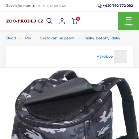
+420 792 772 092
Zavolejte nám
(Po-Pá 8-17, So 8-12)
0
Menu
Úvod
Psi
Cestování se psem
Tašky, batohy, deky
Výrobce