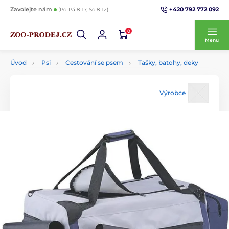
+420 792 772 092
Zavolejte nám
(Po-Pá 8-17, So 8-12)
0
Menu
Úvod
Psi
Cestování se psem
Tašky, batohy, deky
Výrobce