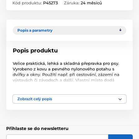
Kód produktu:
P45273
Záruka:
24 měsíců
Popis a parametry
Popis produktu
Velice praktická, lehká a skladná přepravka pro psy.
Vyrobeno z kovu a pevného nylonového potahu s
dvířky a okny. Použití např. při cestování, zázemí na
výstavách či závodech a další. Vlastní místo dodá
pejskovi klid, majiteli zase pocit jistoty, že je pejsek v
bezpečí. Celková velikost 60 x 42 x 42 cm (délka x
šířka x výška). Vhodné pro plemena např. Bišonek,
Zobrazit celý popis
Border terier, Francouzský buldoček, Jack Russell
teriér, Kavalír King Charles španěl, Mops, Shih-tzu, Toy
pudl, West highland white teriér Balení obsahuje
příslušenství k upevnění venku (4x kolík do země).
Měkkou podložka z plyše a nylonu na dně boudy
Přihlaste se do newsletteru
zajišťuje pohodlí Vašemu mazlíčkovi a je možno ji prát
v pračce na 30°. Praktickou přepravní taška s