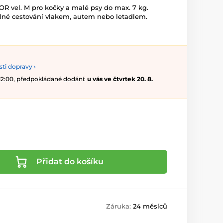
R vel. M pro kočky a malé psy do max. 7 kg.
lné cestování vlakem, autem nebo letadlem.
ti dopravy ›
 12:00, předpokládané dodání:
u vás ve čtvrtek 20. 8.
Přidat do košíku
Záruka:
24 měsíců