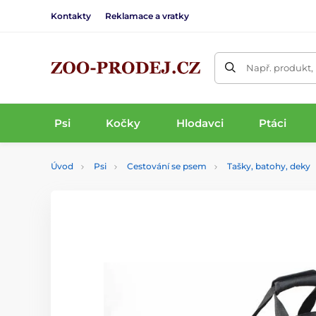
Kontakty
Reklamace a vratky
Např. produkt,
Psi
Kočky
Hlodavci
Ptáci
Úvod
Psi
Cestování se psem
Tašky, batohy, deky