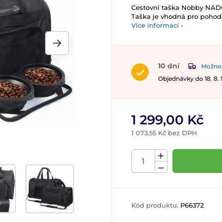
Cestovní taška Nobby NADO
Taška je vhodná pro pohod
Více informací ›
10 dní
Možnos
Objednávky do 18. 8.
1 299,00 Kč
1 073,55 Kč bez DPH
Kód produktu:
P66372