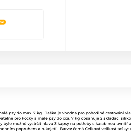
ine
malé psy do max. 7 kg. Taška je vhodná pro pohodlné cestování v
lné pro kočky a malé psy do cca. 7 kg obsahuje 2 skládací silikon
 aby bylo možné vystrčit hlavu 3 kapsy na potřeby s karabinou uvnit
menním popruhem a rukojetí Barva: černá Celková velikost tašky: 