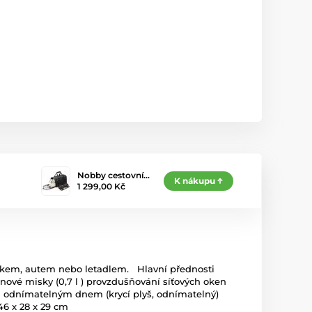
Nobby cestovní…
K nákupu
1 299,00 Kč
lakem, autem nebo letadlem. Hlavní přednosti
ové misky (0,7 l ) provzdušňování síťových oken
ř a odnímatelným dnem (krycí plyš, odnímatelný)
46 x 28 x 29 cm