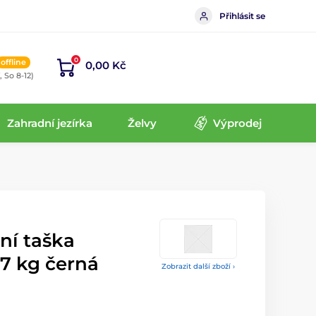
Přihlásit se
0
offline
0,00 Kč
, So 8-12)
Zahradní jezírka
Želvy
Výprodej
ní taška
7 kg černá
Zobrazit další zboží ›