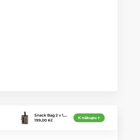
Snack Bag 2 v 1,…
K nákupu
199,00 Kč