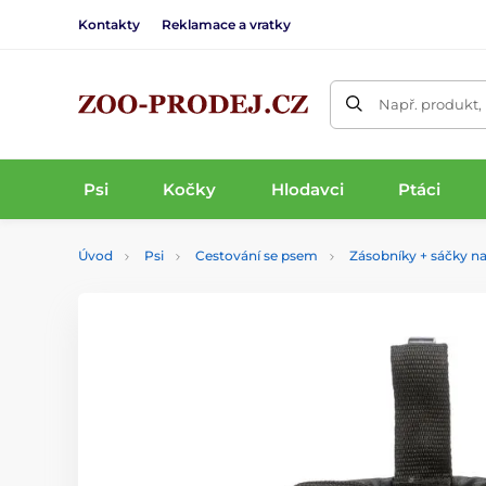
Kontakty
Reklamace a vratky
Např. produkt,
Psi
Kočky
Hlodavci
Ptáci
Úvod
Psi
Cestování se psem
Zásobníky + sáčky na