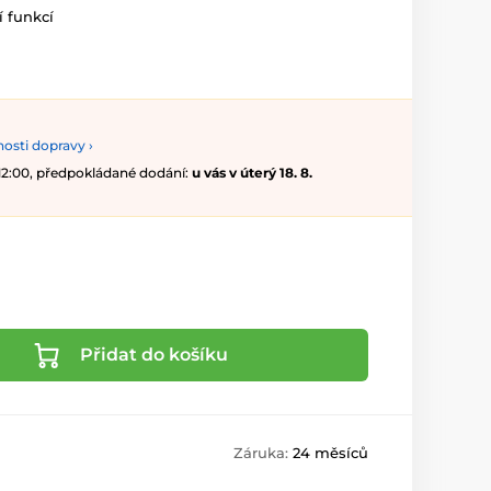
í funkcí
osti dopravy ›
 12:00, předpokládané dodání:
u vás v úterý 18. 8.
Přidat do košíku
Záruka:
24 měsíců