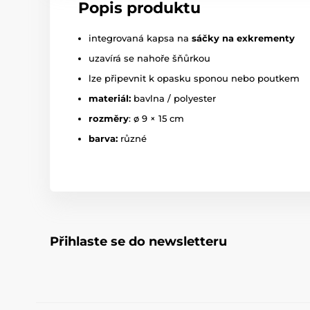
Popis produktu
integrovaná kapsa na
sáčky na exkrementy
uzavírá se nahoře šňůrkou
lze připevnit k opasku sponou nebo poutkem
materiál:
bavlna / polyester
rozměry
: ø 9 × 15 cm
barva:
různé
Přihlaste se do newsletteru