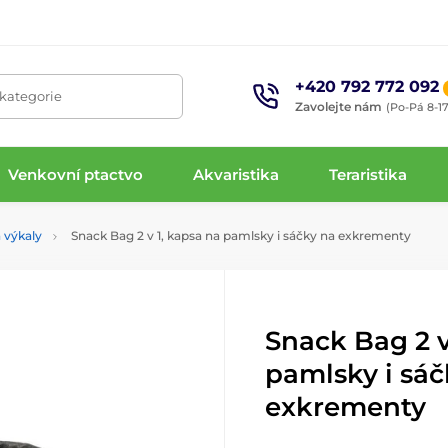
+420 792 772 092
 kategorie
Zavolejte nám
(Po-Pá 8-17
Venkovní ptactvo
Akvaristika
Teraristika
 výkaly
Snack Bag 2 v 1, kapsa na pamlsky i sáčky na exkrementy
Snack Bag 2 v
pamlsky i sáč
exkrementy