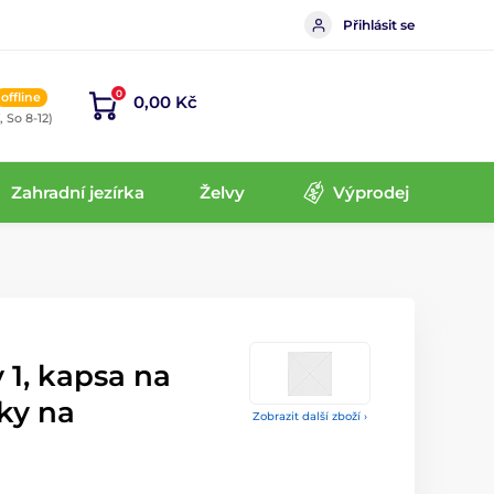
Přihlásit se
0
offline
0,00 Kč
, So 8-12)
Zahradní jezírka
Želvy
Výprodej
 1, kapsa na
ky na
Zobrazit další zboží ›