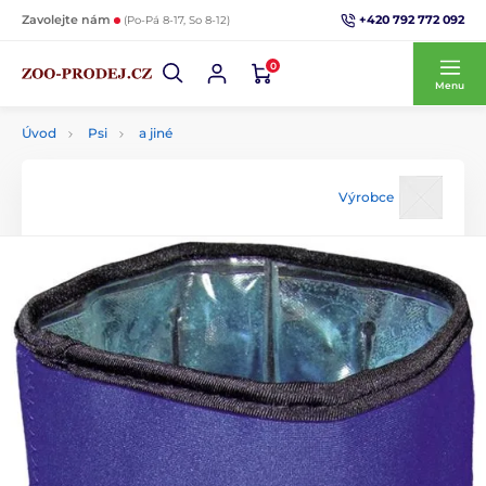
+420 792 772 092
Zavolejte nám
(Po-Pá 8-17, So 8-12)
0
Menu
Úvod
Psi
a jiné
Výrobce