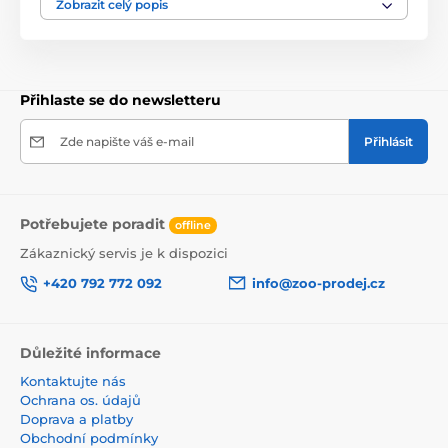
Zobrazit celý popis
Studená voda až 2-3 hodiny
Zmrazit na 60 minut
Snadné použití Kapacita cca 1 šálek vody
Přihlaste se do newsletteru
Barva: modrá
Zde napište váš e-mail
Přihlásit
Objem misky: 300 ml
Celková velikost: ø 15 cm, výška 10 cm
Potřebujete poradit
offline
Materiál: vnitřní strana plast, venkovní strana
neoprénová
Zákaznický servis je k dispozici
+420 792 772 092
info@zoo-prodej.cz
Důležité informace
Kontaktujte nás
Ochrana os. údajů
Doprava a platby
Obchodní podmínky