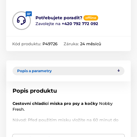
Potřebujete poradit?
offline
Zavolejte na
+420 792 772 092
Kód produktu:
P49726
Záruka:
24 měsíců
Popis a parametry
Popis produktu
Cestovní chladící miska pro psy a kočky
Nobby
Fresh.
Návod: Před použitím misku vložíte na 60 minut do
mrazáku.
Výhody chladící misky: Chladící miska pro psa