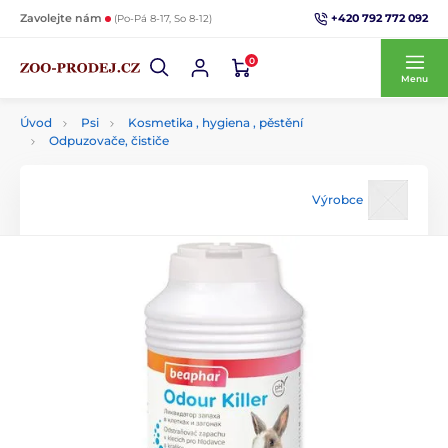
+420 792 772 092
Zavolejte nám
(Po-Pá 8-17, So 8-12)
0
Menu
Úvod
Psi
Kosmetika , hygiena , pěstění
Odpuzovače, čističe
Výrobce