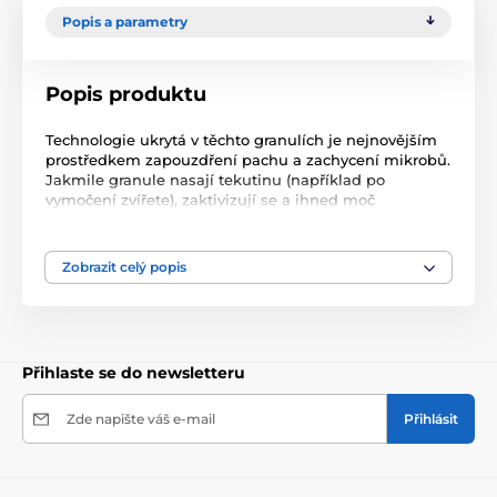
Popis a parametry
Popis produktu
Technologie ukrytá v těchto granulích je nejnovějším
prostředkem zapouzdření pachu a zachycení mikrobů.
Jakmile granule nasají tekutinu (například po
vymočení zvířete), zaktivizují se a ihned moč
neutralizují. Poté se moč rozloží do několika vedlejších
produků, které nezapáchají.
Zobrazit celý popis
Použití: nasypte granule na spodní část (nejlépe
vyčištěné) klece nebo kotce, ještě před tím, než
použijete hobliny.
Přihlaste se do newsletteru
Zde napište váš e-mail
Přihlásit