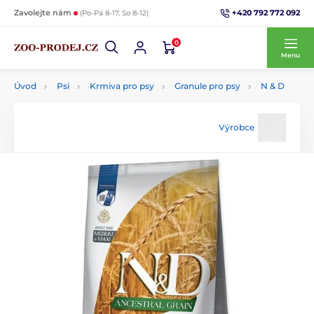
+420 792 772 092
Zavolejte nám
(Po-Pá 8-17, So 8-12)
0
Menu
Úvod
Psi
Krmiva pro psy
Granule pro psy
N & D
Výrobce