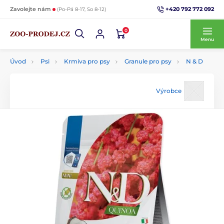
+420 792 772 092
Zavolejte nám
(Po-Pá 8-17, So 8-12)
0
Menu
Úvod
Psi
Krmiva pro psy
Granule pro psy
N & D
Výrobce