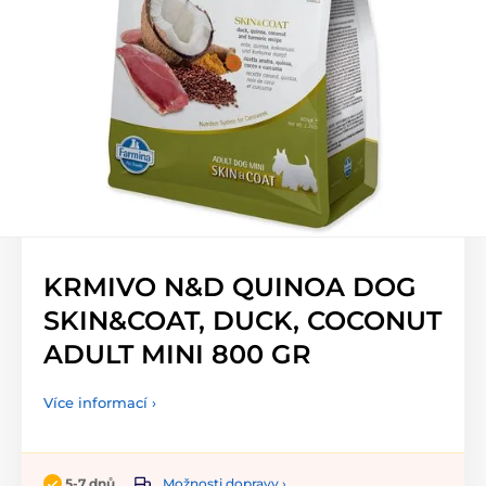
KRMIVO N&D QUINOA DOG
SKIN&COAT, DUCK, COCONUT
ADULT MINI 800 GR
Více informací ›
Možnosti dopravy ›
5-7 dnů