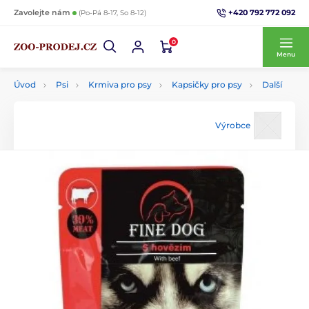
+420 792 772 092
Zavolejte nám
(Po-Pá 8-17, So 8-12)
0
Menu
Úvod
Psi
Krmiva pro psy
Kapsičky pro psy
Další
Výrobce