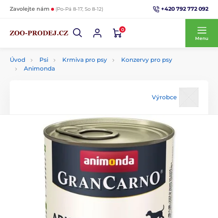
+420 792 772 092
Zavolejte nám
(Po-Pá 8-17, So 8-12)
0
Menu
Úvod
Psi
Krmiva pro psy
Konzervy pro psy
Animonda
Výrobce