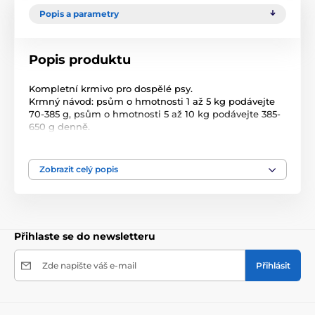
Popis a parametry
Popis produktu
Kompletní krmivo pro dospělé psy.
Krmný návod: psům o hmotnosti 1 až 5 kg podávejte
70-385 g, psům o hmotnosti 5 až 10 kg podávejte 385-
650 g denně.
Složení: 40% hovězí (plíce, játra, maso, srdce, ledviny,
vemeno), 14% krůtí (maso, srdce, játra), 14% kachní
(srdce, krk), minerální látky.
Zobrazit celý popis
Jakostní znaky: hrubé proteiny 10%, vlhkost 78%,
hrubé oleje a tuky 7,5%, hrubé popeloviny 1,8%, hrubá
vláknina 0,5%, vitamín D3 200 m.j./ kg, jód 0,2 mg,
mangan 1,5 mg, zinek 10 mg.
Přihlaste se do newsletteru
Zde napište váš e-mail
Přihlásit