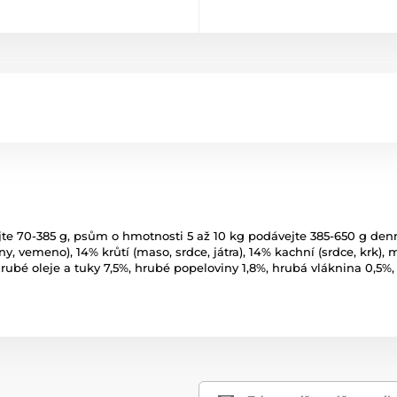
te 70-385 g, psům o hmotnosti 5 až 10 kg podávejte 385-650 g den
ny, vemeno), 14% krůtí (maso, srdce, játra), 14% kachní (srdce, krk), m
rubé oleje a tuky 7,5%, hrubé popeloviny 1,8%, hrubá vláknina 0,5%,