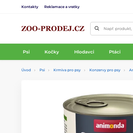
Kontakty
Reklamace a vratky
Např. produkt,
Psi
Kočky
Hlodavci
Ptáci
Úvod
Psi
Krmiva pro psy
Konzervy pro psy
A