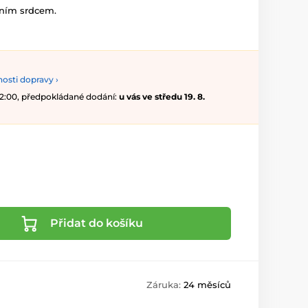
hním srdcem.
osti dopravy ›
 12:00, předpokládané dodání:
u vás ve středu 19. 8.
Přidat do košíku
Záruka:
24 měsíců