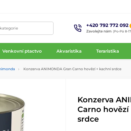
+420 792 772 092
 kategorie
Zavolejte nám
(Po-Pá 8-17
Venkovní ptactvo
Akvaristika
Teraristika
nimonda
Konzerva ANIMONDA Gran Carno hovězí + kachní srdce
Konzerva AN
Carno hovězí
srdce