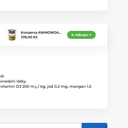
Konzerva ANIMONDA…
K nákupu
109,00 Kč
ně.
inerální látky.
 vitamín D3 200 m.j./ kg, jód 0,2 mg, mangan 1,5