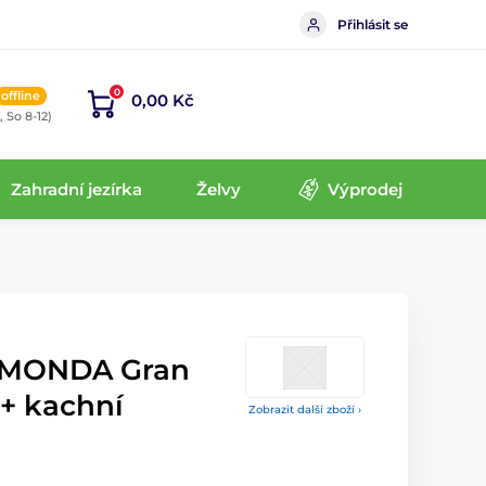
Přihlásit se
0
offline
0,00 Kč
, So 8-12)
Zahradní jezírka
Želvy
Výprodej
IMONDA Gran
 + kachní
Zobrazit další zboží ›