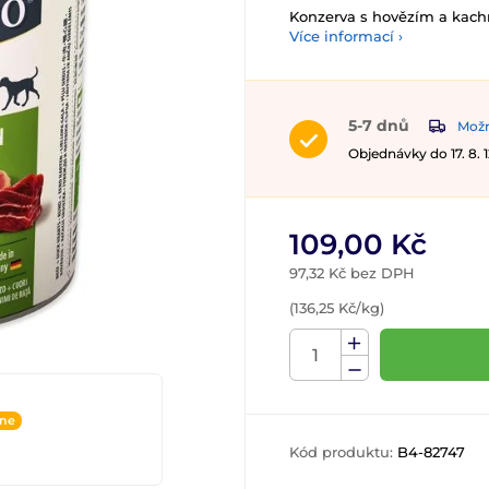
Konzerva s hovězím a kac
Více informací ›
5-7 dnů
Možn
Objednávky do 17. 8.
109,00 Kč
97,32 Kč bez DPH
(136,25 Kč/kg)
ine
Kód produktu:
B4-82747