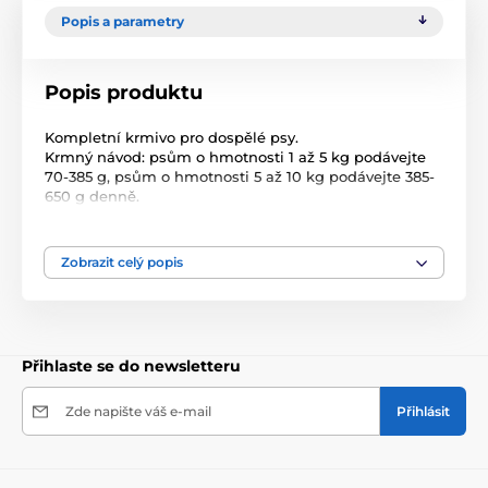
Popis a parametry
Popis produktu
Kompletní krmivo pro dospělé psy.
Krmný návod: psům o hmotnosti 1 až 5 kg podávejte
70-385 g, psům o hmotnosti 5 až 10 kg podávejte 385-
650 g denně.
Složení: 38% hovězí (plíce, játra, maso, srdce, ledviny,
vemeno), 30% kuřecí (maso, játra, srdce), minerální
látky.
Zobrazit celý popis
Jakostní znaky: hrubé proteiny 10%, vlhkost 78%,
hrubé oleje a tuky 7,5%, hrubé popeloviny 1,8%, hrubá
vláknina 0,5%, vitamín D3 200 m.j./ kg, jód 0,2 mg,
mangan 1,5 mg, zinek 10 mg.
Přihlaste se do newsletteru
Zde napište váš e-mail
Přihlásit