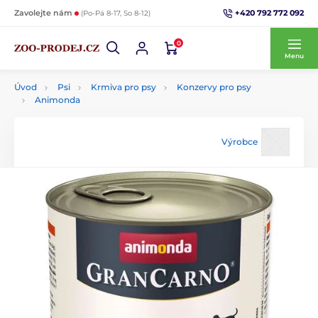
+420 792 772 092
Zavolejte nám
(Po-Pá 8-17, So 8-12)
0
Menu
Úvod
Psi
Krmiva pro psy
Konzervy pro psy
Animonda
Výrobce