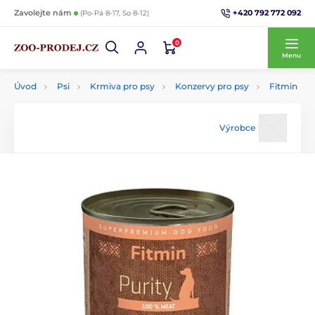
+420 792 772 092
Zavolejte nám
(Po-Pá 8-17, So 8-12)
0
Menu
Úvod
Psi
Krmiva pro psy
Konzervy pro psy
Fitmin
Výrobce