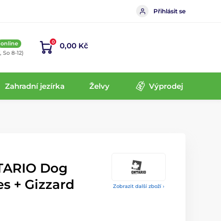
Přihlásit se
0
online
0,00 Kč
, So 8-12)
Zahradní jezírka
Želvy
Výprodej
TARIO Dog
s + Gizzard
Zobrazit další zboží ›