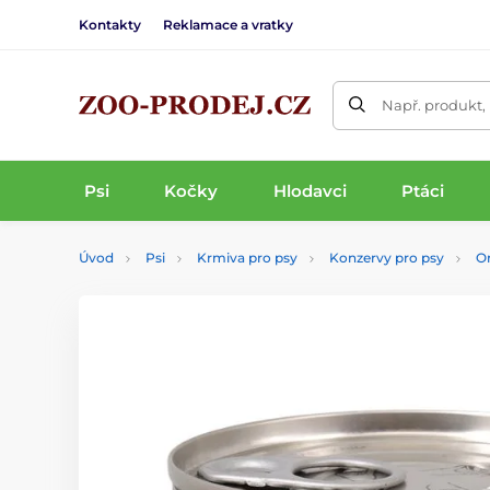
Kontakty
Reklamace a vratky
Např. produkt,
Psi
Kočky
Hlodavci
Ptáci
Úvod
Psi
Krmiva pro psy
Konzervy pro psy
O