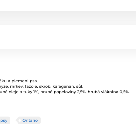
věku a plemeni psa.
rýže, mrkev, fazole, škrob, karagenan, sůl.
ubé oleje a tuky 1%, hrubé popeloviny 2,5%, hrubá vláknina 0,5%.
 psy
Ontario