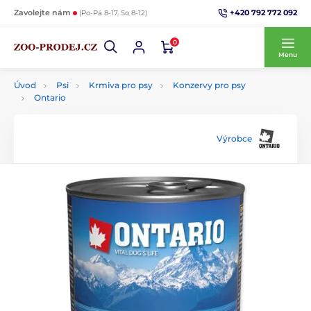
+420 792 772 092
Zavolejte nám
(Po-Pá 8-17, So 8-12)
0
Menu
Úvod
Psi
Krmiva pro psy
Konzervy pro psy
Ontario
Výrobce