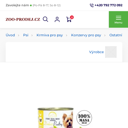
+420 792 772 092
Zavolejte nám
(Po-Pá 8-17, So 8-12)
0
Menu
Úvod
Psi
Krmiva pro psy
Konzervy pro psy
Ostatní
Výrobce