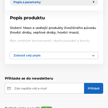
Popis a parametry
Popis produktu
Složení: Maso a vedlejší produkty živočišného původu
(hovězí droby, vepřové droby, hovězí maso).
Bez umělých konzervantů, dochucovadel a barviv.
Jakostní znaky: hrubý protein 16%, hrubý tuk 11%,
hrubá vláknina 0,5%, hrubý popel 2,5%, vlhkost 70%,
Zobrazit celý popis
vysoký přirozený obsah vitamínu (A,E,D), aminokyselin
(lysin, methionín, cystín).
Krmný návod: Podává se při pokojové teplotě.
Přihlaste se do newsletteru
Po otevření uchovejte v chladu.
hmotnost 1200g
Zde napište váš e-mail
Přihlásit