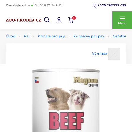
+420 792 772 092
Zavolejte nám
(Po-Pá 8-17, So 8-12)
0
Menu
Úvod
Psi
Krmiva pro psy
Konzervy pro psy
Ostatní
Výrobce